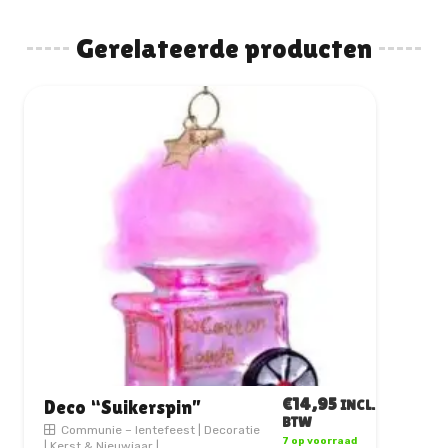
Gerelateerde producten
€
14,95
Deco “Welcome to the
INCL.
BTW
world little man”
11 op voorraad