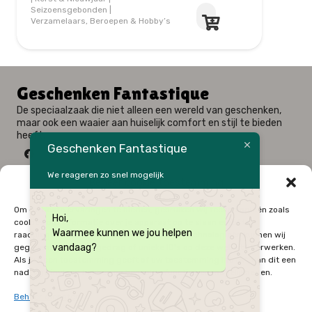
Decoratie
|
Geboortegeschenk
|
Kerst & Nieuwjaar
|
Seizoensgebonden
Geschenken Fantastique
De speciaalzaak die niet alleen een wereld van geschenken,
maar ook een waaier aan huiselijk comfort en stijl te bieden
heeft.
Geschenken Fantastique
We reageren zo snel mogelijk
Beheer cookie toestemming
Fysieke winkel: Alfred Amelotstraat 23 – 9750 Zingem
Om de beste ervaringen te bieden, gebruiken wij technologieën zoals
Hoi,
Webshop: Zwaluwenlaan 33 bus 301 – 8434 Westende
cookies om informatie over je apparaat op te slaan en/of te
Waarmee kunnen we jou helpen
raadplegen. Door in te stemmen met deze technologieën kunnen wij
09 / 384 10 10
vandaag?
gegevens zoals surfgedrag of unieke ID's op deze website verwerken.
0496 / 34 51 64
Als je geen toestemming geeft of uw toestemming intrekt, kan dit een
Onze Openingsuren
nadelige invloed hebben op bepaalde functies en mogelijkheden.
Zo – Ma
Gesloten
Beheer diensten
Di – Vrij
9:30u - 12:00u