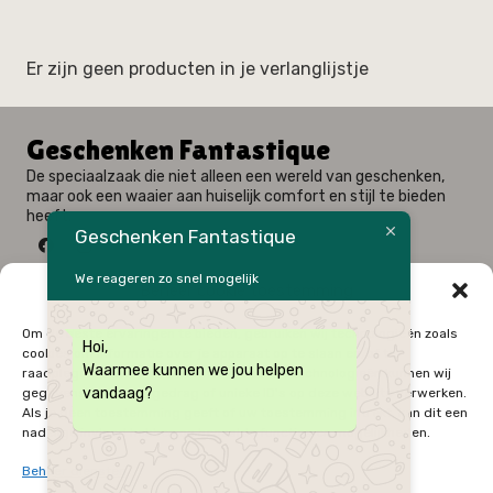
Er zijn geen producten in je verlanglijstje
Geschenken Fantastique
De speciaalzaak die niet alleen een wereld van geschenken,
maar ook een waaier aan huiselijk comfort en stijl te bieden
heeft.
Geschenken Fantastique
We reageren zo snel mogelijk
Beheer cookie toestemming
Fysieke winkel: Alfred Amelotstraat 23 – 9750 Zingem
Om de beste ervaringen te bieden, gebruiken wij technologieën zoals
Hoi,
Webshop: Zwaluwenlaan 33 bus 301 – 8434 Westende
cookies om informatie over je apparaat op te slaan en/of te
Waarmee kunnen we jou helpen
raadplegen. Door in te stemmen met deze technologieën kunnen wij
09 / 384 10 10
vandaag?
gegevens zoals surfgedrag of unieke ID's op deze website verwerken.
0496 / 34 51 64
Als je geen toestemming geeft of uw toestemming intrekt, kan dit een
Onze Openingsuren
nadelige invloed hebben op bepaalde functies en mogelijkheden.
Zo – Ma
Gesloten
Beheer diensten
Di – Vrij
9:30u - 12:00u