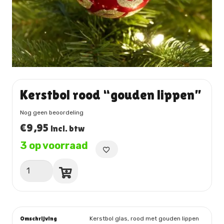
Kerstbol rood “gouden lippen”
Nog geen beoordeling
€
9,95
incl. btw
3 op voorraad
Kerstbol
rood
"gouden
lippen"
aantal
Omschrijving
Kerstbol glas, rood met gouden lippen