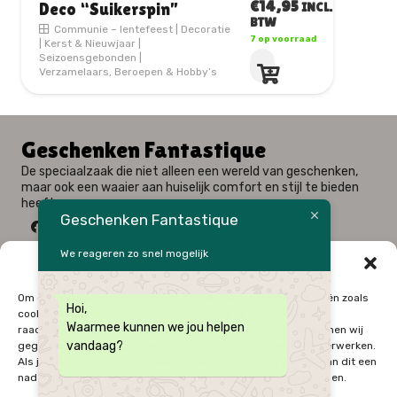
€
14,95
Deco “Welcome to the
INCL.
BTW
world little man”
11 op voorraad
Decoratie
|
Geboortegeschenk
|
Kerst & Nieuwjaar
|
Seizoensgebonden
Geschenken Fantastique
De speciaalzaak die niet alleen een wereld van geschenken,
maar ook een waaier aan huiselijk comfort en stijl te bieden
heeft.
Geschenken Fantastique
We reageren zo snel mogelijk
Beheer cookie toestemming
Fysieke winkel: Alfred Amelotstraat 23 – 9750 Zingem
Om de beste ervaringen te bieden, gebruiken wij technologieën zoals
Hoi,
Webshop: Zwaluwenlaan 33 bus 301 – 8434 Westende
cookies om informatie over je apparaat op te slaan en/of te
Waarmee kunnen we jou helpen
09 / 384 10 10
raadplegen. Door in te stemmen met deze technologieën kunnen wij
vandaag?
gegevens zoals surfgedrag of unieke ID's op deze website verwerken.
0496 / 34 51 64
Als je geen toestemming geeft of uw toestemming intrekt, kan dit een
Onze Openingsuren
nadelige invloed hebben op bepaalde functies en mogelijkheden.
Zo – Ma
Gesloten