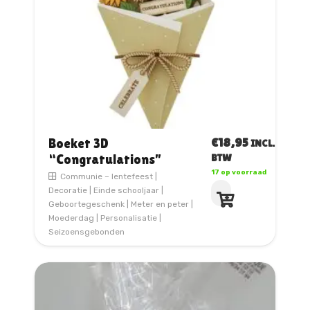
€
18,95
Boeket 3D
INCL.
“Congratulations”
BTW
17 op voorraad
Communie – lentefeest
|
Decoratie
|
Einde schooljaar
|
Geboortegeschenk
|
Meter en peter
|
Moederdag
|
Personalisatie
|
Seizoensgebonden