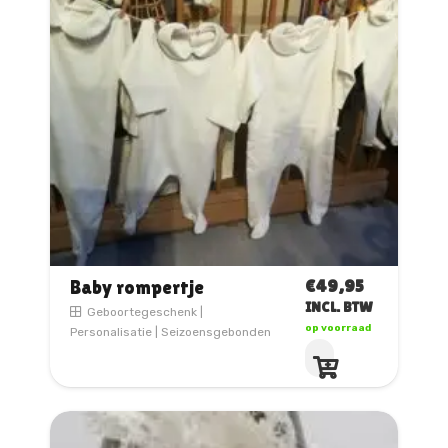
€
49,95
Baby rompertje
INCL. BTW
Geboortegeschenk
|
op voorraad
Personalisatie
|
Seizoensgebonden
Dit
product
heeft
meerdere
variaties.
Deze