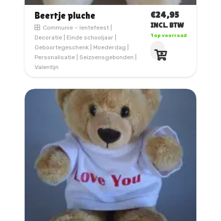
€
24,95
Beertje pluche
INCL. BTW
Communie – lentefeest
|
1 op voorraad
Decoratie
|
Einde schooljaar
|
Geboortegeschenk
|
Moederdag
|
Personalisatie
|
Seizoensgebonden
|
Valentijn