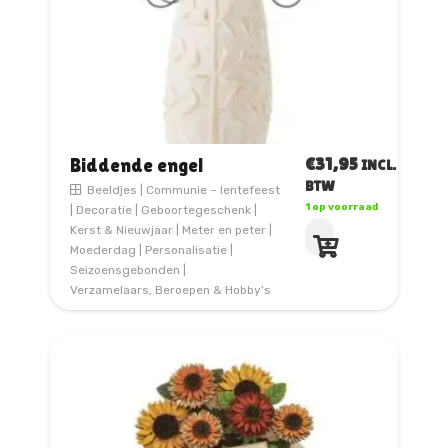
€
31,95
Biddende engel
INCL.
BTW
Beeldjes
|
Communie – lentefeest
1 op voorraad
|
Decoratie
|
Geboortegeschenk
|
Kerst & Nieuwjaar
|
Meter en peter
|
Moederdag
|
Personalisatie
|
Seizoensgebonden
|
Verzamelaars, Beroepen & Hobby’s