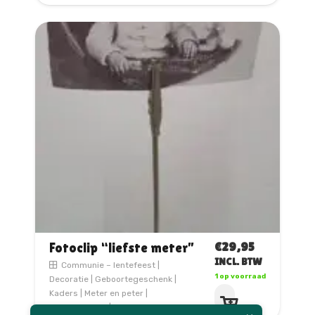
€
29,95
Fotoclip “liefste meter”
INCL. BTW
Communie – lentefeest
|
1 op voorraad
Decoratie
|
Geboortegeschenk
|
Kaders
|
Meter en peter
|
Personalisatie
|
Seizoensgebonden