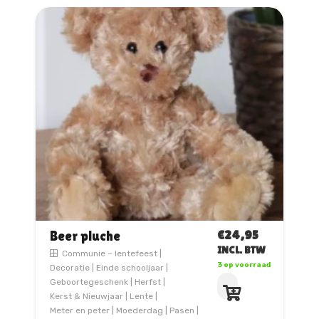
€
24,95
Beer pluche
INCL. BTW
Communie – lentefeest
|
3 op voorraad
Decoratie
|
Einde schooljaar
|
Geboortegeschenk
|
Herfst
|
Kerst & Nieuwjaar
|
Lente
|
Meter en peter
|
Moederdag
|
Pasen
|