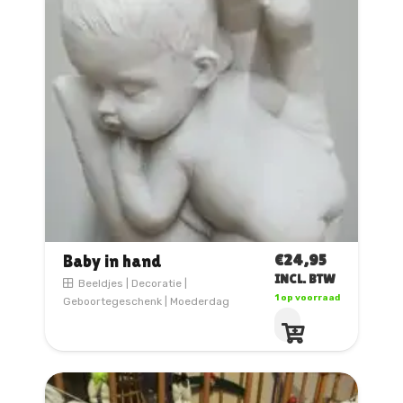
€
24,95
Baby in hand
INCL. BTW
Beeldjes
|
Decoratie
|
1 op voorraad
Geboortegeschenk
|
Moederdag