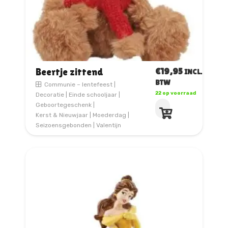
€
19,95
Beertje zittend
INCL.
BTW
Communie – lentefeest
|
22 op voorraad
Decoratie
|
Einde schooljaar
|
Geboortegeschenk
|
Kerst & Nieuwjaar
|
Moederdag
|
Seizoensgebonden
|
Valentijn