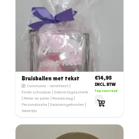
€
14,95
Bruisballen met tekst
INCL. BTW
Communie – lentefeest
|
1 op voorraad
Einde schooljaar
|
Geboortegeschenk
|
Meter en peter
|
Moederdag
|
Personalisatie
|
Seizoensgebonden
|
Valentijn