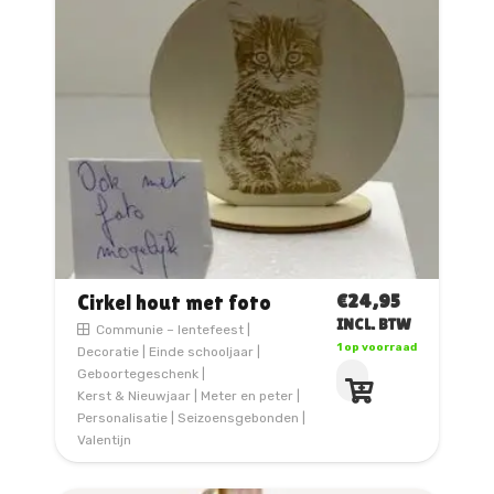
€
24,95
Cirkel hout met foto
INCL. BTW
Communie – lentefeest
|
1 op voorraad
Decoratie
|
Einde schooljaar
|
Geboortegeschenk
|
Kerst & Nieuwjaar
|
Meter en peter
|
Personalisatie
|
Seizoensgebonden
|
Valentijn