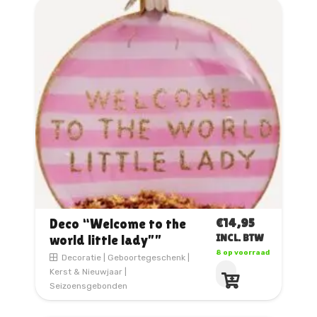
€
14,95
Deco “Welcome to the
world little lady””
INCL. BTW
8 op voorraad
Decoratie
|
Geboortegeschenk
|
Kerst & Nieuwjaar
|
Seizoensgebonden