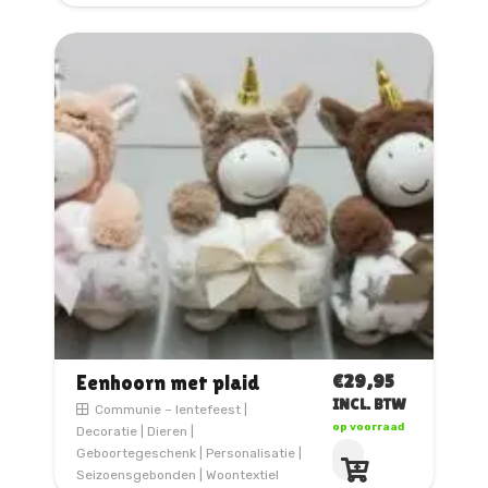
€
29,95
Eenhoorn met plaid
INCL. BTW
Communie – lentefeest
|
op voorraad
Decoratie
|
Dieren
|
Dit
Geboortegeschenk
|
Personalisatie
|
product
Seizoensgebonden
|
Woontextiel