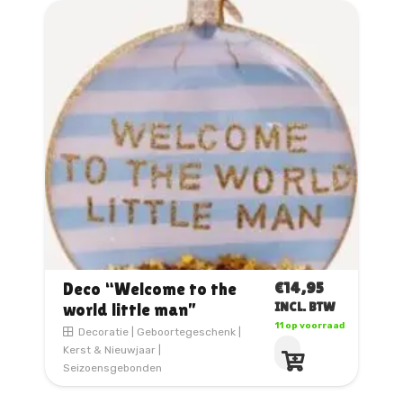
€
14,95
Deco “Welcome to the
world little man”
INCL. BTW
11 op voorraad
Decoratie
|
Geboortegeschenk
|
Kerst & Nieuwjaar
|
Seizoensgebonden