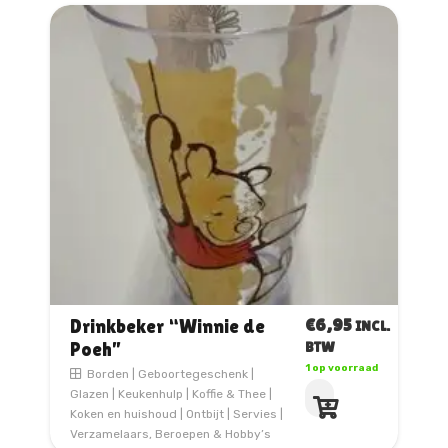
€
6,95
Drinkbeker “Winnie de
INCL.
Poeh”
BTW
1 op voorraad
Borden
|
Geboortegeschenk
|
Glazen
|
Keukenhulp
|
Koffie & Thee
|
Koken en huishoud
|
Ontbijt
|
Servies
|
Verzamelaars, Beroepen & Hobby’s