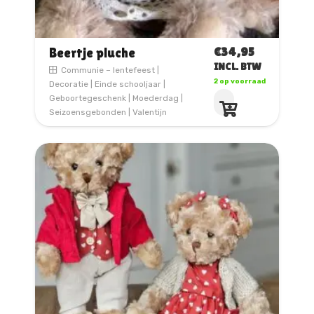
€
34,95
Beertje pluche
INCL. BTW
Communie – lentefeest
|
2 op voorraad
Decoratie
|
Einde schooljaar
|
Geboortegeschenk
|
Moederdag
|
Seizoensgebonden
|
Valentijn