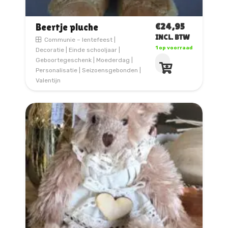
€
24,95
Beertje pluche
INCL. BTW
Communie – lentefeest
|
1 op voorraad
Decoratie
|
Einde schooljaar
|
Geboortegeschenk
|
Moederdag
|
Personalisatie
|
Seizoensgebonden
|
Valentijn