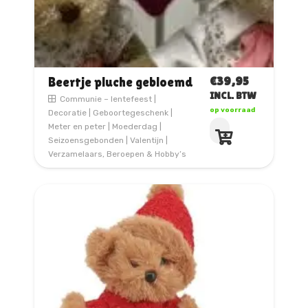
€
39,95
Beertje pluche gebloemd
INCL. BTW
Communie – lentefeest
|
op voorraad
Decoratie
|
Geboortegeschenk
|
Dit
Meter en peter
|
Moederdag
|
product
Seizoensgebonden
|
Valentijn
|
heeft
Verzamelaars, Beroepen & Hobby’s
meerdere
variaties.
Deze
optie
kan
gekozen
worden
op
de
productpagina