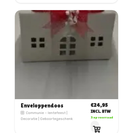
€
24,95
Enveloppendoos
INCL. BTW
Communie – lentefeest
|
3 op voorraad
Decoratie
|
Geboortegeschenk