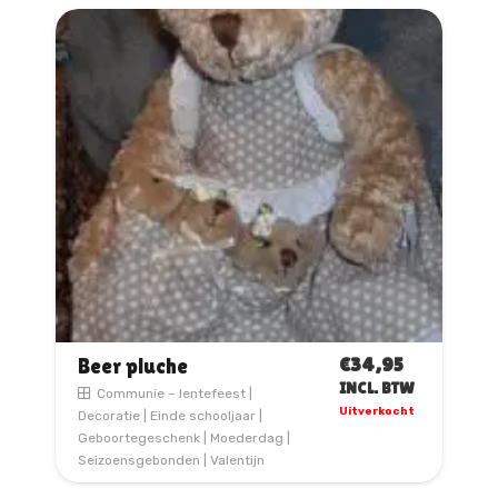
€
34,95
Beer pluche
INCL. BTW
Communie – lentefeest
|
Uitverkocht
Decoratie
|
Einde schooljaar
|
Geboortegeschenk
|
Moederdag
|
Seizoensgebonden
|
Valentijn