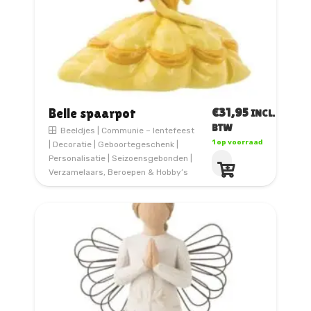
€
31,95
Belle spaarpot
INCL.
BTW
Beeldjes
|
Communie – lentefeest
1 op voorraad
|
Decoratie
|
Geboortegeschenk
|
Personalisatie
|
Seizoensgebonden
|
Verzamelaars, Beroepen & Hobby’s