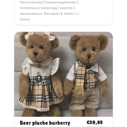
Personalisatie
|
Seizoensgebonden
|
Sinterklaas
|
Vaderdag
|
Valentijn
|
Verzamelaars, Beroepen & Hobby’s
|
Zomer
€
39,95
Beer pluche burberry