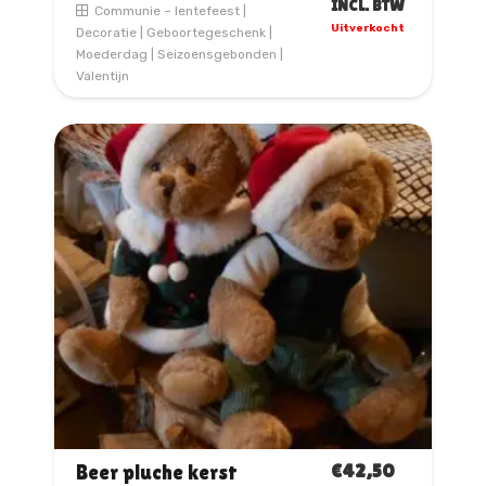
INCL. BTW
Communie – lentefeest
|
Uitverkocht
Decoratie
|
Geboortegeschenk
|
Dit
Moederdag
|
Seizoensgebonden
|
product
Valentijn
heeft
meerdere
variaties.
Deze
optie
kan
gekozen
worden
op
de
productpagina
€
42,50
Beer pluche kerst