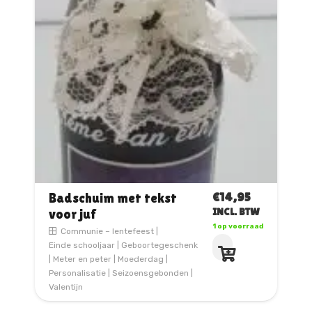
optie
kan
gekozen
worden
op
de
productpagina
€
14,95
Badschuim met tekst
voor juf
INCL. BTW
1 op voorraad
Communie – lentefeest
|
Einde schooljaar
|
Geboortegeschenk
|
Meter en peter
|
Moederdag
|
Personalisatie
|
Seizoensgebonden
|
Valentijn