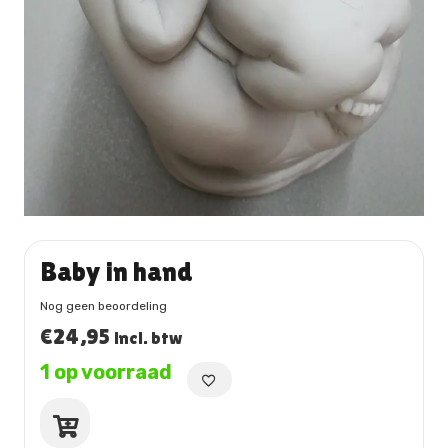
Baby in hand
Nog geen beoordeling
€
24,95
incl. btw
1 op voorraad
Baby