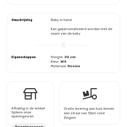
in
hand
aantal
Omschrijving
Baby in hand
Kan gepersonaliseerd worden met de
naam van de baby
Eigenschappen
Hoogte:
20 cm
Kleur:
Wit
Materiaal:
Resine
Afhaling in de winkel
Gratis levering aan huis binnen
tijdens onze
een straal van 12km rond
openingsuren
Zingem
Openingsuren