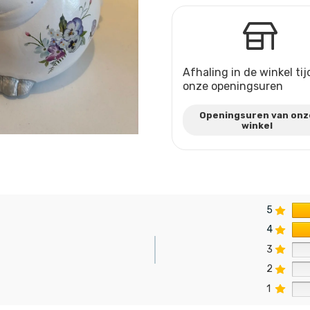
Afhaling in de winkel ti
onze openingsuren
Openingsuren van onz
winkel
5
4
3
2
n
1