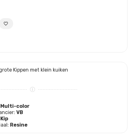
grote Kippen met klein kuiken
:
Multi-color
ancier:
VB
:
Kip
iaal:
Resine