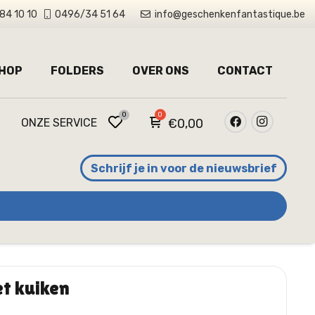
84 10 10
0496/34 51 64
info@geschenkenfantastique.be
HOP
FOLDERS
OVER ONS
CONTACT
0
ONZE SERVICE
€
0,00
Schrijf je in voor de nieuwsbrief
t kuiken