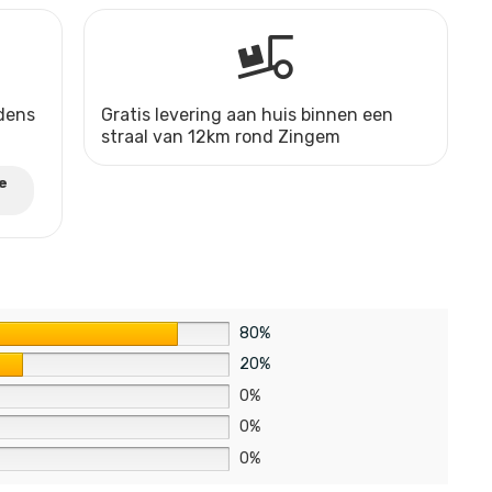
jdens
Gratis levering aan huis binnen een
straal van 12km rond Zingem
e
80%
20%
0%
0%
0%