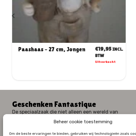
€
12,50
Paasei beschilderd met
INCL.
madeliefjes
BTW
4 op voorraad
Decoratie
|
Lente
|
Pasen
|
Seizoensgebonden
Geschenken Fantastique
De speciaalzaak die niet alleen een wereld van
geschenken, maar ook een waaier aan huiselijk
Beheer cookie toestemming
comfort en stijl te bieden heeft.
Om de beste ervaringen te bieden, gebruiken wij technologieën zoals co