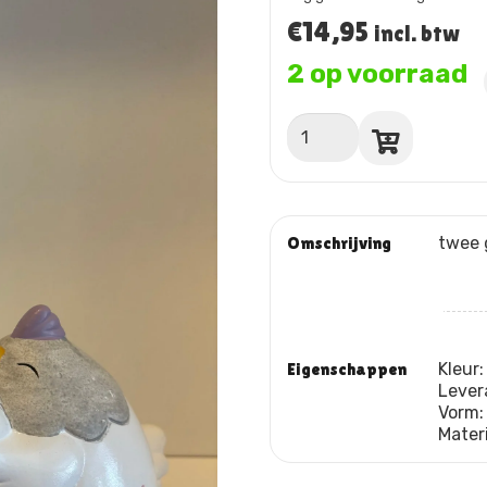
€
14,95
incl. btw
2 op voorraad
Twee
kippen
met
kuiken
aantal
Omschrijving
twee 
Eigenschappen
Kleur
Lever
Vorm
Mater