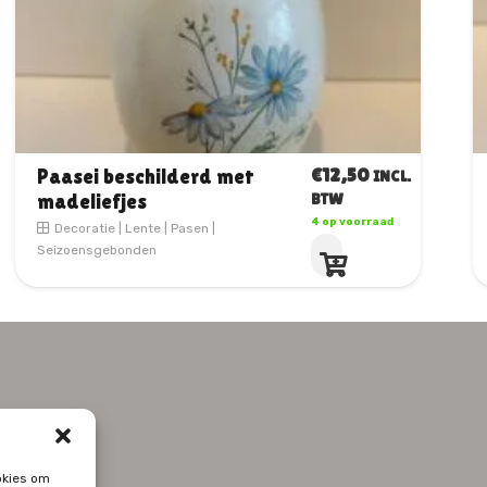
€
9,95
Kip op paasei
INCL.
BTW
Decoratie
|
Pasen
|
3 op voorraad
Seizoensgebonden
okies om