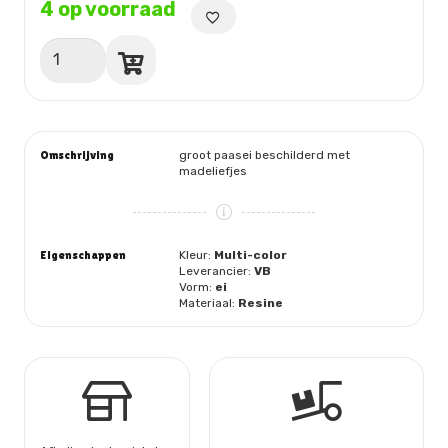
4 op voorraad
Paasei
beschilderd
met
madeliefjes
aantal
Omschrijving
groot paasei beschilderd met
madeliefjes
Eigenschappen
Kleur:
Multi-color
Leverancier:
VB
Vorm:
ei
Materiaal:
Resine