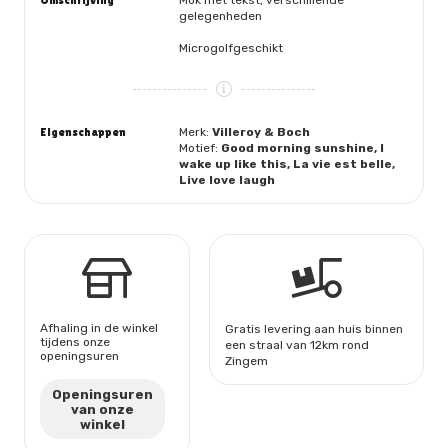
Omschrijving
Mok met tekst, verschillende
gelegenheden
Microgolfgeschikt
Eigenschappen
Merk:
Villeroy & Boch
Motief:
Good morning sunshine, I
wake up like this, La vie est belle,
Live love laugh
Afhaling in de winkel
Gratis levering aan huis binnen
tijdens onze
een straal van 12km rond
openingsuren
Zingem
Openingsuren
van onze
winkel