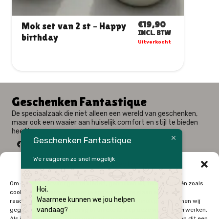
€
19,90
Mok set van 2 st – Hond
INCL. BTW
Woof
1 op voorraad
Geschenken Fantastique
De speciaalzaak die niet alleen een wereld van geschenken,
maar ook een waaier aan huiselijk comfort en stijl te bieden
heeft.
Geschenken Fantastique
We reageren zo snel mogelijk
Beheer cookie toestemming
Fysieke winkel: Alfred Amelotstraat 23 – 9750 Zingem
Om de beste ervaringen te bieden, gebruiken wij technologieën zoals
Hoi,
Webshop: Zwaluwenlaan 33 bus 301 – 8434 Westende
cookies om informatie over je apparaat op te slaan en/of te
Waarmee kunnen we jou helpen
raadplegen. Door in te stemmen met deze technologieën kunnen wij
09 / 384 10 10
vandaag?
gegevens zoals surfgedrag of unieke ID's op deze website verwerken.
0496 / 34 51 64
Als je geen toestemming geeft of uw toestemming intrekt, kan dit een