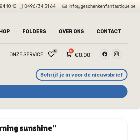
84 10 10
0496/34 51 64
info@geschenkenfantastique.be
HOP
FOLDERS
OVER ONS
CONTACT
0
ONZE SERVICE
€
0,00
Schrijf je in voor de nieuwsbrief
ning sunshine”