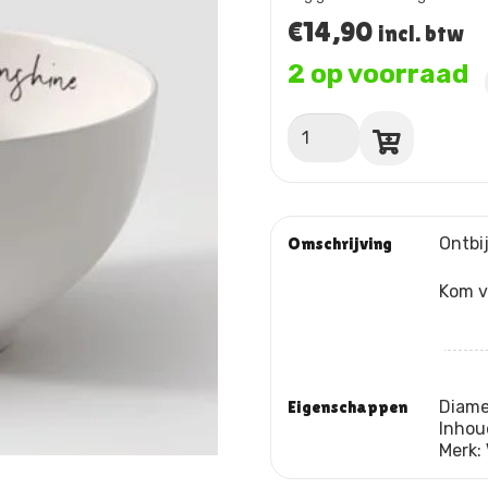
€
14,90
incl. btw
2 op voorraad
Bowl
"Good
morning
sunshine"
aantal
Omschrijving
Ontbij
Kom v
Eigenschappen
Diame
Inhou
Merk: