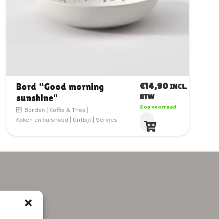
€
14,90
Bord “Good morning
INCL.
sunshine”
BTW
2 op voorraad
Borden
|
Koffie & Thee
|
Koken en huishoud
|
Ontbijt
|
Servies