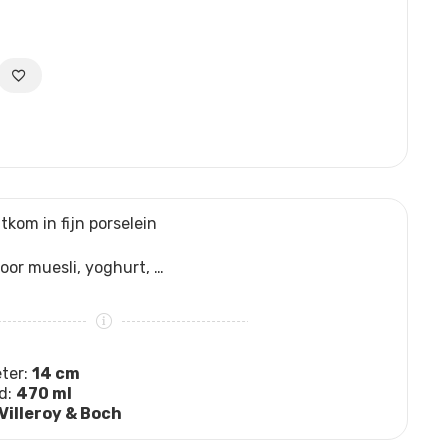
tkom in fijn porselein
oor muesli, yoghurt, …
ter:
14 cm
d:
470 ml
Villeroy & Boch