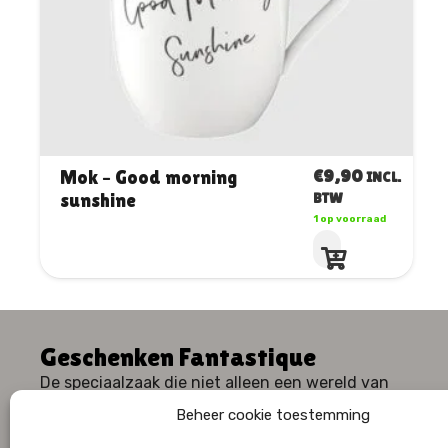
€
9,90
Mok – Good morning
INCL.
sunshine
BTW
1 op voorraad
Geschenken Fantastique
De speciaalzaak die niet alleen een wereld van
geschenken, maar ook een waaier aan huiselijk
Beheer cookie toestemming
comfort en stijl te bieden heeft.