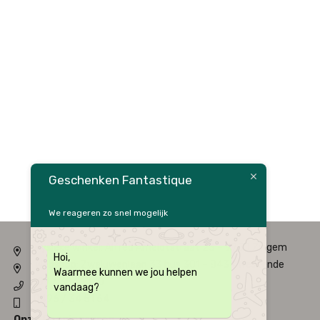
Geschenken Fantastique
We reageren zo snel mogelijk
Fysieke winkel: Alfred Amelotstraat 23 – 9750 Zingem
Hoi,
Webshop: Zwaluwenlaan 33 bus 301 – 8434 Westende
Waarmee kunnen we jou helpen
09 / 384 10 10
vandaag?
0496 / 34 51 64
Onze Openingsuren