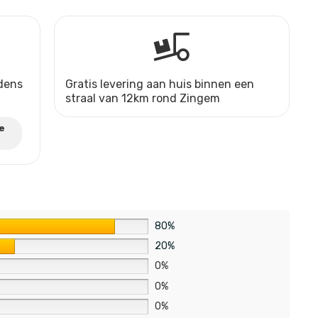
jdens
Gratis levering aan huis binnen een
straal van 12km rond Zingem
e
80%
20%
0%
0%
0%