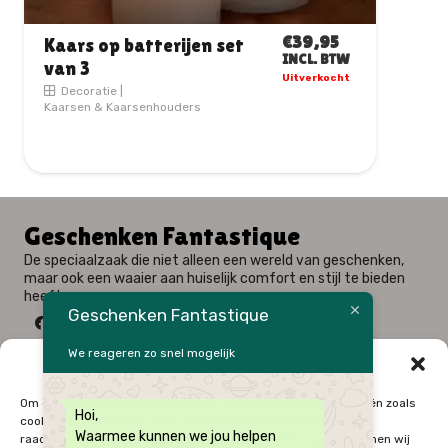
€
9,95
Zeeppompje met tekst
INCL.
BTW
Communie – lentefeest
|
2 op voorraad
Einde schooljaar
|
Geboortegeschenk
|
Meter en peter
|
Moederdag
|
Personalisatie
|
Seizoensgebonden
|
Valentijn
Geschenken Fantastique
De speciaalzaak die niet alleen een wereld van geschenken,
maar ook een waaier aan huiselijk comfort en stijl te bieden
heeft.
Geschenken Fantastique
We reageren zo snel mogelijk
Beheer cookie toestemming
Fysieke winkel: Alfred Amelotstraat 23 – 9750 Zingem
Om de beste ervaringen te bieden, gebruiken wij technologieën zoals
Hoi,
Webshop: Zwaluwenlaan 33 bus 301 – 8434 Westende
cookies om informatie over je apparaat op te slaan en/of te
Waarmee kunnen we jou helpen
09 / 384 10 10
raadplegen. Door in te stemmen met deze technologieën kunnen wij