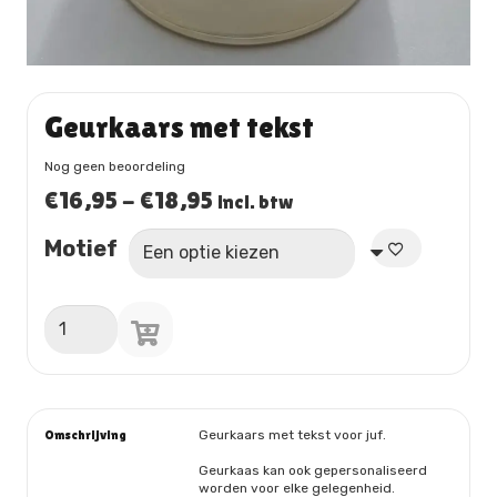
Geurkaars met tekst
Nog geen beoordeling
Prijsklasse:
€
16,95
-
€
18,95
incl. btw
€16,95
Motief
tot
€18,95
Geurkaars
met
tekst
aantal
Omschrijving
Geurkaars met tekst voor juf.
Geurkaas kan ook gepersonaliseerd
worden voor elke gelegenheid.