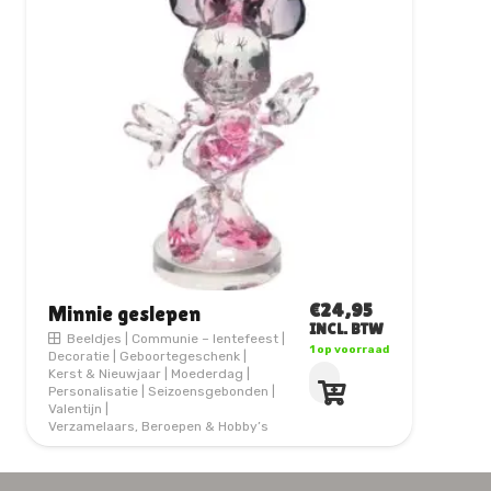
€
24,95
Minnie geslepen
INCL. BTW
Beeldjes
|
Communie – lentefeest
|
1 op voorraad
Decoratie
|
Geboortegeschenk
|
Kerst & Nieuwjaar
|
Moederdag
|
Personalisatie
|
Seizoensgebonden
|
Valentijn
|
Verzamelaars, Beroepen & Hobby’s