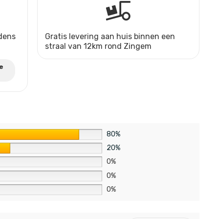
jdens
Gratis levering aan huis binnen een
straal van 12km rond Zingem
e
80%
20%
0%
0%
0%