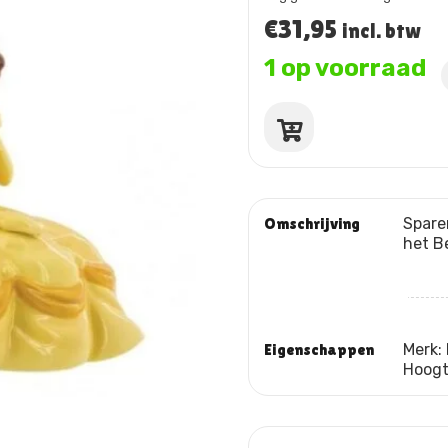
€
31,95
incl. btw
1 op voorraad
Belle
spaarpot
aantal
Omschrijving
Sparen
het B
Eigenschappen
Merk:
Hoog