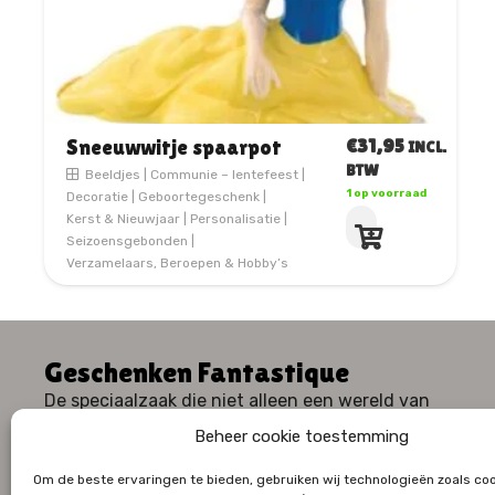
€
31,95
Sneeuwwitje spaarpot
INCL.
BTW
Beeldjes
|
Communie – lentefeest
|
1 op voorraad
Decoratie
|
Geboortegeschenk
|
Kerst & Nieuwjaar
|
Personalisatie
|
Seizoensgebonden
|
Verzamelaars, Beroepen & Hobby’s
Geschenken Fantastique
De speciaalzaak die niet alleen een wereld van
geschenken, maar ook een waaier aan huiselijk
Beheer cookie toestemming
comfort en stijl te bieden heeft.
Om de beste ervaringen te bieden, gebruiken wij technologieën zoals co