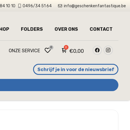
84 10 10
0496/34 51 64
info@geschenkenfantastique.be
HOP
FOLDERS
OVER ONS
CONTACT
0
ONZE SERVICE
€
0,00
Schrijf je in voor de nieuwsbrief