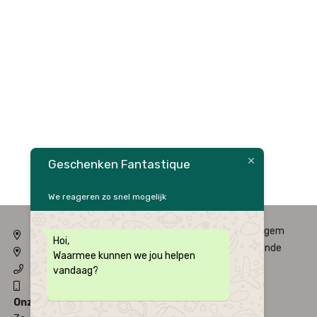
Geschenken Fantastique
We reageren zo snel mogelijk
Fysieke winkel: Alfred Amelotstraat 23 – 9750 Zingem
Hoi,
Webshop: Zwaluwenlaan 33 bus 301 – 8434 Westende
Waarmee kunnen we jou helpen
09 / 384 10 10
vandaag?
0496 / 34 51 64
Onze Openingsuren