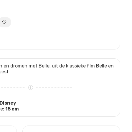
 en dromen met Belle, uit de klassieke film Belle en
eest
Disney
te:
15 cm