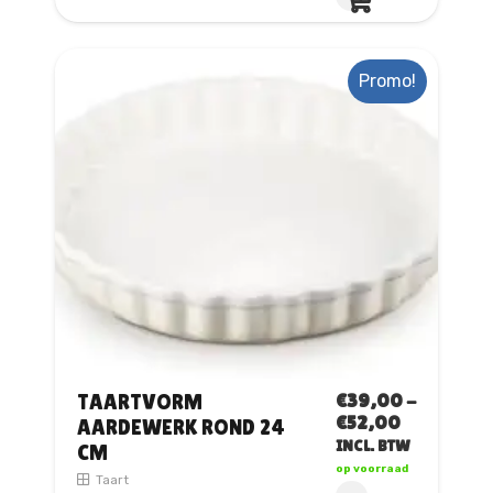
product
heeft
meerdere
variaties.
Promo!
Deze
optie
kan
gekozen
worden
op
de
productpagina
€
39,00
-
TAARTVORM
PRIJSKLA
€
52,00
AARDEWERK ROND 24
€39,00
INCL. BTW
CM
TOT
op voorraad
Taart
€52,00
Dit