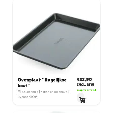
Deze
optie
kan
gekozen
worden
op
de
productpagina
€
22,90
Ovenplaat “Dagelijkse
kost”
INCL. BTW
6 op voorraad
Keukenhulp
|
Koken en huishoud
|
Ovenschotels