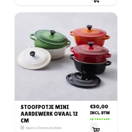
heeft
meerdere
variaties.
Deze
optie
kan
gekozen
worden
op
de
productpagina
€
30,00
STOOFPOTJE MINI
AARDEWERK OVAAL 12
INCL. BTW
CM
op voorraad
Dit
Apero
|
Ovenschotels
product