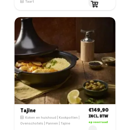
Taart
€
149,90
Tajine
INCL. BTW
Koken en huishoud
|
Kookpotten
|
op voorraad
Ovenschotels
|
Pannen
|
Tajine
Dit