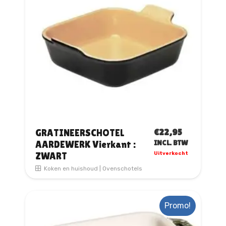
kan
gekozen
worden
op
de
productpagina
€
22,95
GRATINEERSCHOTEL
AARDEWERK Vierkant :
INCL. BTW
ZWART
Uitverkocht
Koken en huishoud
|
Ovenschotels
Promo!