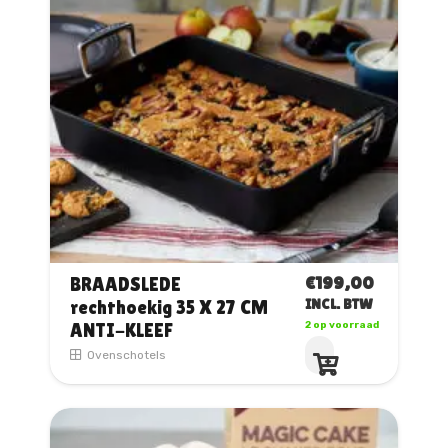
€
199,00
BRAADSLEDE
rechthoekig 35 X 27 CM
INCL. BTW
ANTI-KLEEF
2 op voorraad
Ovenschotels