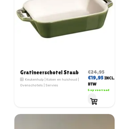
€
24,95
Gratineerschotel Staub
OORSPRONKELIJ
HUIDIGE
€
19,95
INCL.
Keukenhulp
|
Koken en huishoud
|
PRIJS
PRIJS
BTW
Ovenschotels
|
Servies
WAS:
IS:
5 op voorraad
€24,95.
€19,95.