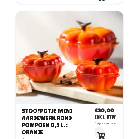
heeft
meerdere
variaties.
Deze
optie
kan
gekozen
worden
op
de
productpagina
€
30,00
STOOFPOTJE MINI
AARDEWERK ROND
INCL. BTW
POMPOEN 0,3 L. :
1 op voorraad
ORANJE