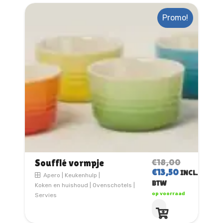
Promo!
€
18,00
Soufflé vormpje
OORSPRONKELIJ
HUIDIGE
€
13,50
INCL.
Apero
|
Keukenhulp
|
PRIJS
PRIJS
BTW
Koken en huishoud
|
Ovenschotels
|
WAS:
IS:
op voorraad
Servies
€18,00.
€13,50.
Dit
product