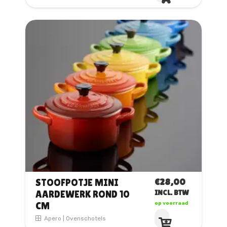
heeft
meerdere
variaties.
Deze
optie
kan
gekozen
worden
op
de
productpagina
€
28,00
STOOFPOTJE MINI
AARDEWERK ROND 10
INCL. BTW
CM
op voorraad
Dit
Apero
|
Ovenschotels
product