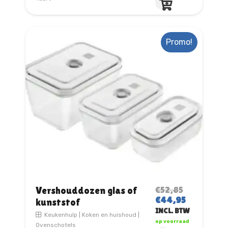
Promo!
€
52,85
Vershouddozen glas of
OORSPRONKELIJ
HUIDIGE
€
44,95
kunststof
PRIJS
PRIJS
INCL. BTW
Keukenhulp
|
Koken en huishoud
|
WAS:
IS:
op voorraad
Ovenschotels