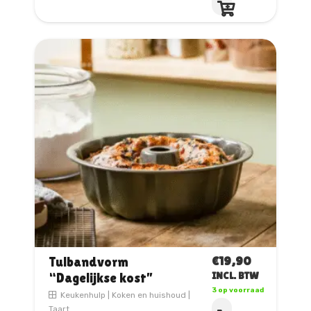
product
heeft
meerdere
variaties.
Deze
optie
kan
gekozen
worden
op
de
productpagina
€
19,90
Tulbandvorm
“Dagelijkse kost”
INCL. BTW
3 op voorraad
Keukenhulp
|
Koken en huishoud
|
Taart