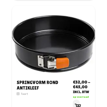
heeft
meerdere
variaties.
Deze
optie
kan
gekozen
worden
op
de
productpagina
€
32,00
-
SPRINGVORM ROND
PRIJSKLA
€
45,00
ANTIKLEEF
€32,00
INCL. BTW
Taart
TOT
op voorraad
€45,00
Dit
product