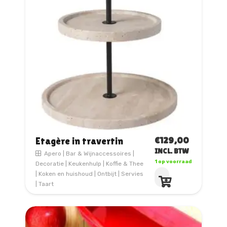
€
129,00
Etagère in travertin
INCL. BTW
Apero
|
Bar & Wijnaccessoires
|
1 op voorraad
Decoratie
|
Keukenhulp
|
Koffie & Thee
|
Koken en huishoud
|
Ontbijt
|
Servies
|
Taart