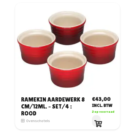
meerdere
variaties.
Deze
optie
kan
gekozen
worden
op
de
productpagina
€
43,00
RAMEKIN AARDEWERK 8
CM/12ML. – SET/4 :
INCL. BTW
ROOD
2 op voorraad
Ovenschotels