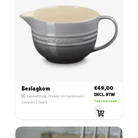
€
49,00
Beslagkom
INCL. BTW
Keukenhulp
|
Koken en huishoud
|
1 op voorraad
Servies
|
Taart