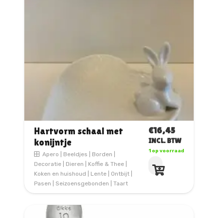
€
16,45
Hartvorm schaal met
konijntje
INCL. BTW
1 op voorraad
Apero
|
Beeldjes
|
Borden
|
Decoratie
|
Dieren
|
Koffie & Thee
|
Koken en huishoud
|
Lente
|
Ontbijt
|
Pasen
|
Seizoensgebonden
|
Taart