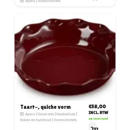
Apero
|
Ovenschotels
€
58,00
Taart-, quiche vorm
INCL. BTW
Apero
|
Decoratie
|
Keukenhulp
|
op voorraad
Koken en huishoud
|
Ovenschotels
Dit