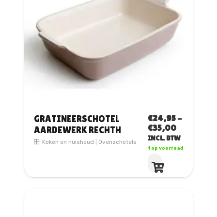
€
24,95
-
GRATINEERSCHOTEL
PRIJSKLA
€
35,00
AARDEWERK RECHTH
€24,95
INCL. BTW
Koken en huishoud
|
Ovenschotels
TOT
1 op voorraad
€35,00
Dit
product
heeft
meerdere
variaties.
Deze
optie