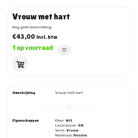
Vrouw met hart
Nog geen beoordeling
€
43,00
incl. btw
1 op voorraad
Vrouw
met
hart
aantal
Omschrijving
Vrouw met hart
Eigenschappen
Kleur:
Wit
Leverancier:
EN
Vorm:
Vrouw
Materiaal:
Resine