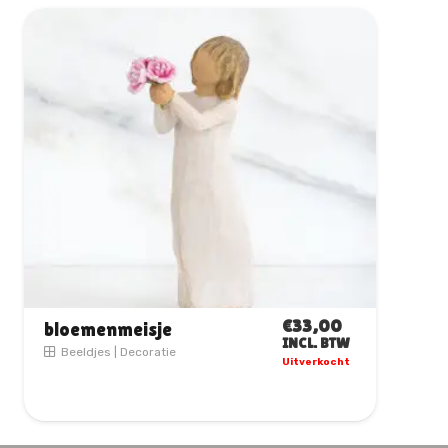
€
33,00
Vrouw/ meisje met hart
INCL. BTW
Beeldjes
|
Moederdag
1 op voorraad