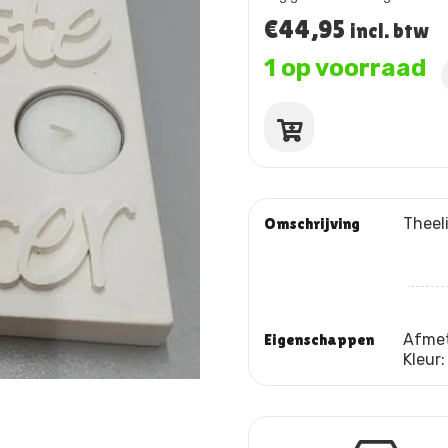
€
44,95
incl. btw
1 op voorraad
Theelichthouder
liefste
meter
aantal
Omschrijving
Theel
Eigenschappen
Afme
Kleur