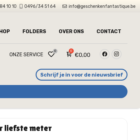
84 10 10
0496/34 51 64
info@geschenkenfantastique.be
HOP
FOLDERS
OVER ONS
CONTACT
0
ONZE SERVICE
€
0,00
Schrijf je in voor de nieuwsbrief
 liefste meter