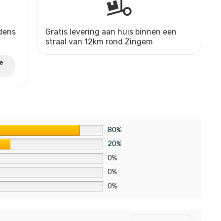
jdens
Gratis levering aan huis binnen een
straal van 12km rond Zingem
e
80%
20%
0%
0%
0%