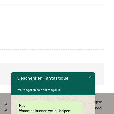
Geschenken Fantastique
We reageren zo snel mogelijk
Fysieke winkel: Alfred Amelotstraat 23 – 9750 Zingem
Hoi,
Webshop: Zwaluwenlaan 33 bus 301 – 8434 Westende
Waarmee kunnen we jou helpen