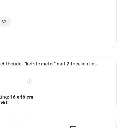
ichthouder “liefste meter” met 2 theelichtjes
ting:
16 x 16 cm
:
Wit