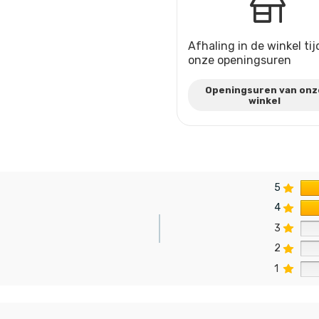
Afhaling in de winkel ti
onze openingsuren
Openingsuren van onz
winkel
5
4
3
2
n
1