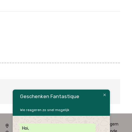
Geschenken Fantastique
We reageren zo snel mogelijk
Fysieke winkel: Alfred Amelotstraat 23 – 9750 Zingem
Hoi,
Webshop: Zwaluwenlaan 33 bus 301 – 8434 Westende