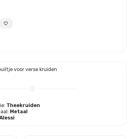
uiltje voor verse kruiden
ie:
Theekruiden
iaal:
Metaal
Alessi