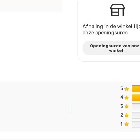
Afhaling in de winkel ti
onze openingsuren
Openingsuren van onz
winkel
5
4
3
2
n
1