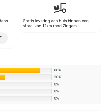
jdens
Gratis levering aan huis binnen een
straal van 12km rond Zingem
e
80%
20%
0%
0%
0%