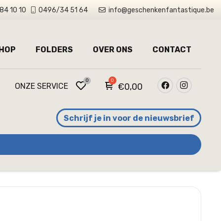
84 10 10
0496/34 51 64
info@geschenkenfantastique.be
HOP
FOLDERS
OVER ONS
CONTACT
0
ONZE SERVICE
€
0,00
Schrijf je in voor de nieuwsbrief