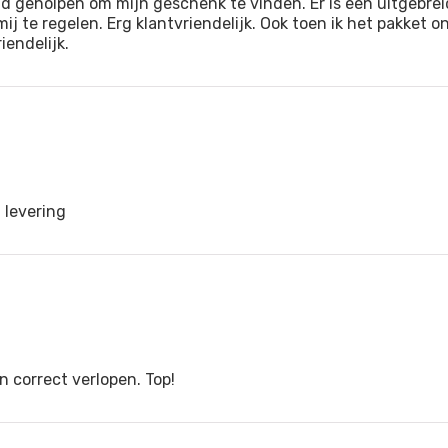
d geholpen om mijn geschenk te vinden. Er is een uitgebre
ij te regelen. Erg klantvriendelijk. Ook toen ik het pakket
endelijk.
 levering
n correct verlopen. Top!