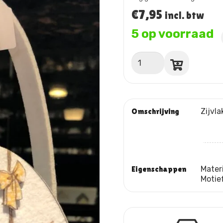
€
7,95
incl. btw
5 op voorraad
Tasje
vilt
aantal
Omschrijving
Zijvla
Eigenschappen
Mater
Motie