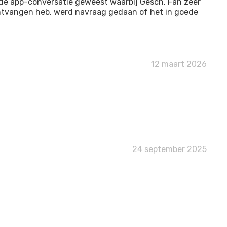
ide app-conversatie geweest waarbij Gesch. Fan zeer
 ontvangen heb, werd navraag gedaan of het in goede
12 maart 2026
24 september 2025