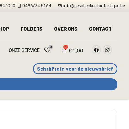
84 10 10
0496/34 51 64
info@geschenkenfantastique.be
HOP
FOLDERS
OVER ONS
CONTACT
0
ONZE SERVICE
€
0,00
Schrijf je in voor de nieuwsbrief