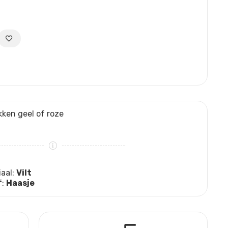
kken geel of roze
iaal:
Vilt
f:
Haasje