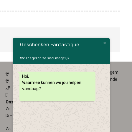
Geschenken Fantastique
We reageren zo snel mogelijk
Fysieke winkel: Alfred Amelotstraat 23 – 9750 Zingem
Hoi,
Webshop: Zwaluwenlaan 33 bus 301 – 8434 Westende
Waarmee kunnen we jou helpen
09 / 384 10 10
vandaag?
0496 / 34 51 64
Onze Openingsuren
Zo – Ma
Gesloten
Di – Vrij
9:30u - 12:00u
13:30u - 18u30u
Za
9:30u - 12:00u