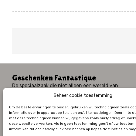
Geschenken Fantastique
De speciaalzaak die niet alleen een wereld van
geschenken, maar ook een waaier aan huiselijk
Beheer cookie toestemming
comfort en stijl te bieden heeft.
Om de beste ervaringen te bieden, gebruiken wij technologieën zoals co
informatie over je apparaat op te slaan en/of te raadplegen. Door in te
met deze technologieën kunnen wij gegevens zoals surfgedrag of unieke
deze website verwerken. Als je geen toestemming geeft of uw toestem
intrekt, kan dit een nadelige invloed hebben op bepaalde functies en mog