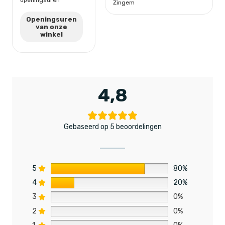
openingsuren
Zingem
Openingsuren
van onze
winkel
4,8
Gebaseerd op 5 beoordelingen
5
80%
4
20%
3
0%
2
0%