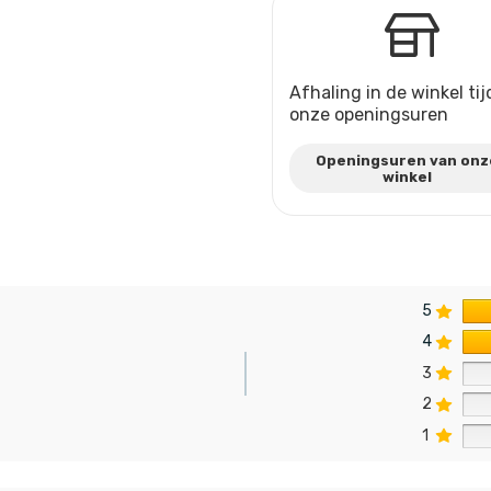
Afhaling in de winkel ti
onze openingsuren
Openingsuren van onz
winkel
5
4
3
2
n
1