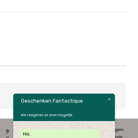
Geschenken Fantastique
We reageren zo snel mogelijk
Fysieke winkel: Alfred Amelotstraat 23 – 9750 Zingem
Hoi,
Webshop: Zwaluwenlaan 33 bus 301 – 8434 Westende