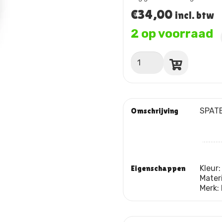
€
34,00
incl. btw
2 op voorraad
SPATEL
EDGE
GEPERFOREERD
:
ROOD/ZWART
aantal
Omschrijving
SPAT
Eigenschappen
Kleur
Mater
Merk: