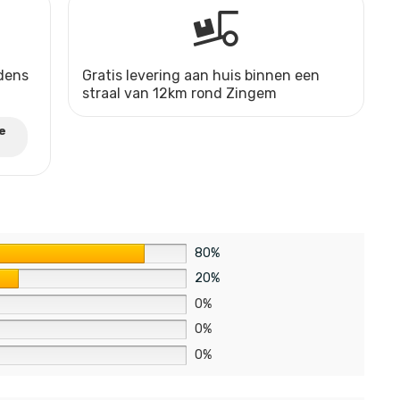
jdens
Gratis levering aan huis binnen een
straal van 12km rond Zingem
e
80%
20%
0%
0%
0%