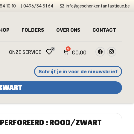
84 10 10
0496/34 51 64
info@geschenkenfantastique.be
HOP
FOLDERS
OVER ONS
CONTACT
0
ONZE SERVICE
€
0,00
Schrijf je in voor de nieuwsbrief
/ZWART
GEPERFOREERD : ROOD/ZWART