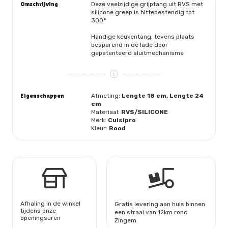
Omschrijving
Deze veelzijdige grijptang uit RVS met
silicone greep is hittebestendig tot
300°
Handige keukentang, tevens plaats
besparend in de lade door
gepatenteerd sluitmechanisme
Eigenschappen
Afmeting:
Lengte 18 cm, Lengte 24
cm
Materiaal:
RVS/SILICONE
Merk:
Cuisipro
Kleur:
Rood
Afhaling in de winkel
Gratis levering aan huis binnen
tijdens onze
een straal van 12km rond
openingsuren
Zingem