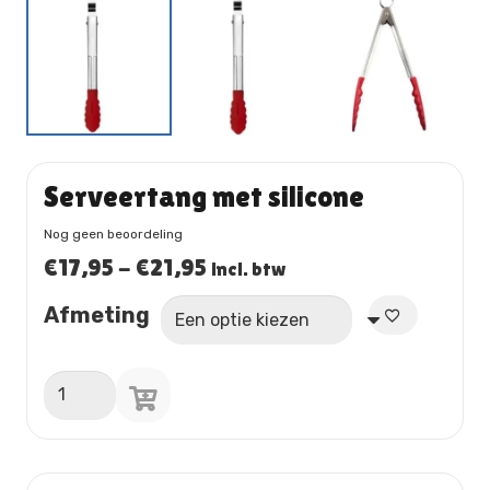
Serveertang met silicone
Nog geen beoordeling
Prijsklasse:
€
17,95
-
€
21,95
incl. btw
€17,95
Afmeting
tot
€21,95
Serveertang
met
silicone
aantal