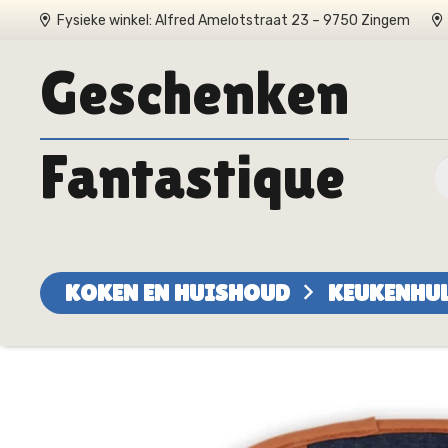
Fysieke winkel: Alfred Amelotstraat 23 – 9750 Zingem
Geschenken
Fantastique
KOKEN EN HUISHOUD
KEUKENHU