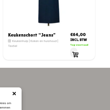
€
64,00
Keukenschort “Jeans”
INCL. BTW
Keukenhulp
|
Koken en huishoud
|
1 op voorraad
Textiel
okies om
 stemmen