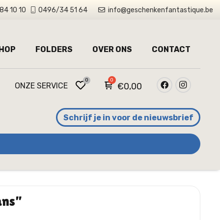
84 10 10
0496/34 51 64
info@geschenkenfantastique.be
HOP
FOLDERS
OVER ONS
CONTACT
0
ONZE SERVICE
€
0,00
Schrijf je in voor de nieuwsbrief
ans”