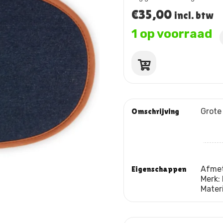
€
35,00
incl. btw
1 op voorraad
Pannenlap
"Jeans"
aantal
Omschrijving
Grote
Eigenschappen
Afme
Merk:
Mater