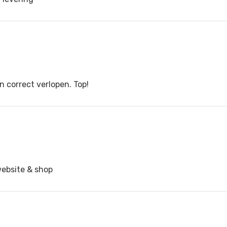
n correct verlopen. Top!
website & shop