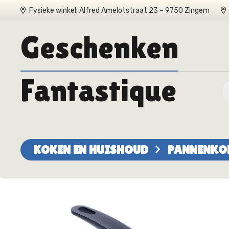
Fysieke winkel: Alfred Amelotstraat 23 – 9750 Zingem
Geschenken
Fantastique
KOKEN EN HUISHOUD
PANNENKO