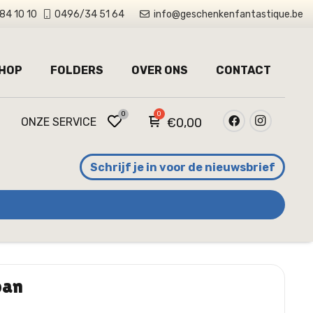
84 10 10
0496/34 51 64
info@geschenkenfantastique.be
HOP
FOLDERS
OVER ONS
CONTACT
0
ONZE SERVICE
€
0,00
Schrijf je in voor de nieuwsbrief
pan