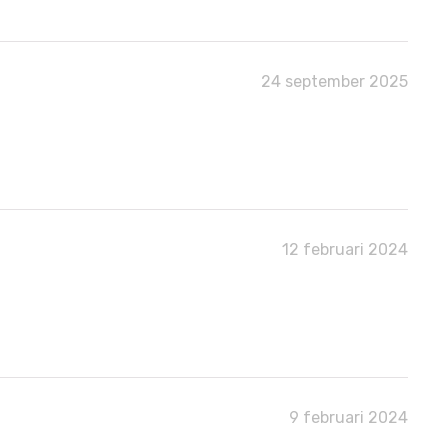
24 september 2025
12 februari 2024
9 februari 2024