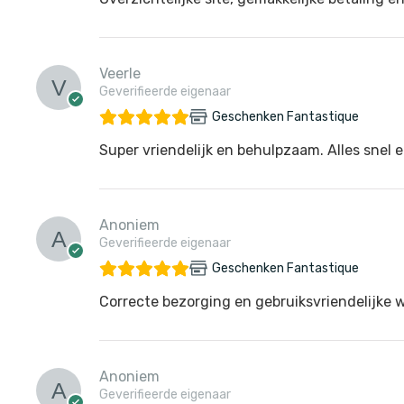
Veerle
Geverifieerde eigenaar
Geschenken Fantastique
Super vriendelijk en behulpzaam. Alles snel e
Anoniem
Geverifieerde eigenaar
Geschenken Fantastique
Correcte bezorging en gebruiksvriendelijke 
Anoniem
Geverifieerde eigenaar