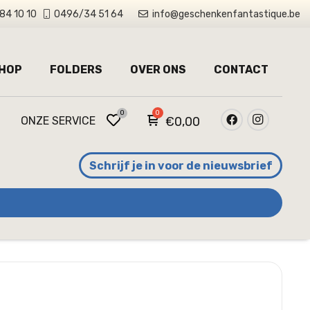
84 10 10
0496/34 51 64
info@geschenkenfantastique.be
HOP
FOLDERS
OVER ONS
CONTACT
0
ONZE SERVICE
€
0,00
Schrijf je in voor de nieuwsbrief