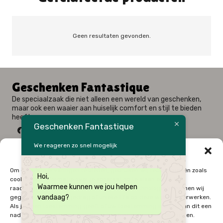
Geen resultaten gevonden.
Geschenken Fantastique
De speciaalzaak die niet alleen een wereld van geschenken,
maar ook een waaier aan huiselijk comfort en stijl te bieden
heeft.
Geschenken Fantastique
We reageren zo snel mogelijk
Beheer cookie toestemming
Fysieke winkel: Alfred Amelotstraat 23 – 9750 Zingem
Om de beste ervaringen te bieden, gebruiken wij technologieën zoals
Hoi,
Webshop: Zwaluwenlaan 33 bus 301 – 8434 Westende
cookies om informatie over je apparaat op te slaan en/of te
Waarmee kunnen we jou helpen
raadplegen. Door in te stemmen met deze technologieën kunnen wij
09 / 384 10 10
vandaag?
gegevens zoals surfgedrag of unieke ID's op deze website verwerken.
0496 / 34 51 64
Als je geen toestemming geeft of uw toestemming intrekt, kan dit een
Onze Openingsuren
nadelige invloed hebben op bepaalde functies en mogelijkheden.