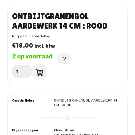
ONTBIJTGRANENBOL
AARDEWERK 14 CM : ROOD
Nog geen beoordeling
€
18,00
incl. btw
2 op voorraad
ONTBIJTGRANENBOL
AARDEWERK
14
CM
:
ROOD
Omschrijving
ONTBIJTGRANENBOL AARDEWERK 14
aantal
CM : ROOD
Eigenschappen
Kleur:
Rood
Leverancier:
Le Creuset