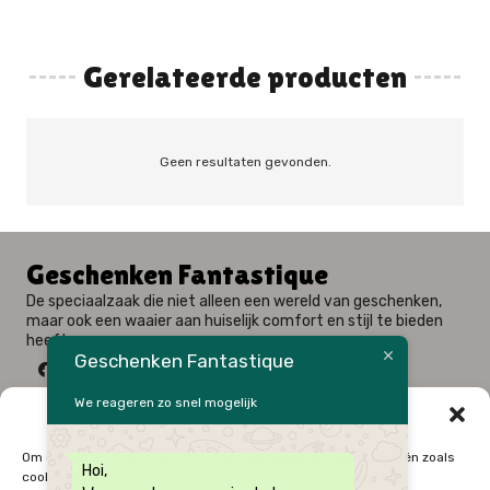
Gerelateerde producten
Geen resultaten gevonden.
Geschenken Fantastique
De speciaalzaak die niet alleen een wereld van geschenken,
maar ook een waaier aan huiselijk comfort en stijl te bieden
heeft.
Geschenken Fantastique
We reageren zo snel mogelijk
Beheer cookie toestemming
Fysieke winkel: Alfred Amelotstraat 23 – 9750 Zingem
Om de beste ervaringen te bieden, gebruiken wij technologieën zoals
Hoi,
Webshop: Zwaluwenlaan 33 bus 301 – 8434 Westende
cookies om informatie over je apparaat op te slaan en/of te