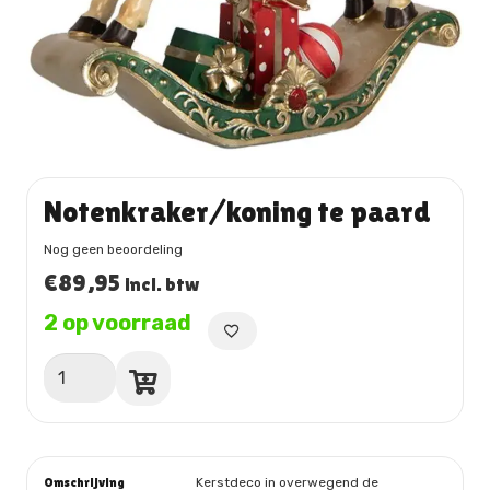
Notenkraker/koning te paard
Nog geen beoordeling
€
89,95
incl. btw
2 op voorraad
Notenkraker/koning
te
paard
aantal
Omschrijving
Kerstdeco in overwegend de