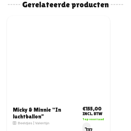
Gerelateerde producten
€
155,00
Micky & Minnie “In
INCL. BTW
luchtballon”
1 op voorraad
Beeldjes
|
Valentijn