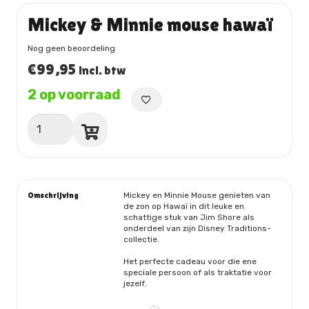
Mickey & Minnie mouse hawaï
Nog geen beoordeling
€
99,95
incl. btw
2 op voorraad
Mickey
&
Minnie
mouse
hawaï
aantal
Omschrijving
Mickey en Minnie Mouse genieten van
de zon op Hawaï in dit leuke en
schattige stuk van Jim Shore als
onderdeel van zijn Disney Traditions-
collectie.
Het perfecte cadeau voor die ene
speciale persoon of als traktatie voor
jezelf.