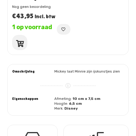
Nog geen beoordeling
€
43,95
incl. btw
1 op voorraad
Mickey
en
Minnie
schaatsen
aantal
Omschrijving
Mickey laat Minnie zijn ijskunstjes zien
Eigenschappen
Afmeting:
10 cm x 7,5 cm
Hoogte:
6,5 cm
Merk:
Disney