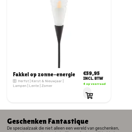
€
34,95
Lampjes op zonneënergie
INCL. BTW
120 leds
1 op voorraad
Decoratie
|
Herfst
|
Kerst & Nieuwjaar
|
Lampen
|
Lente
|
Zomer
Geschenken Fantastique
De speciaalzaak die niet alleen een wereld van geschenken,