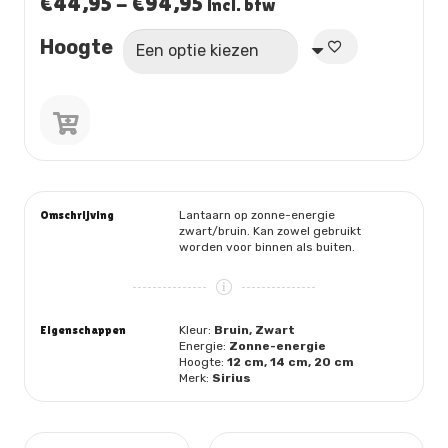
Prijsklasse:
€
44,95
-
€
94,95
incl. btw
€44,95
Hoogte
tot
€94,95
Lantaarn
op
zonne-
energie
aantal
Omschrijving
Lantaarn op zonne-energie
zwart/bruin. Kan zowel gebruikt
worden voor binnen als buiten.
Eigenschappen
Kleur:
Bruin, Zwart
Energie:
Zonne-energie
Hoogte:
12 cm, 14 cm, 20 cm
Merk:
Sirius