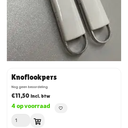
Knoflookpers
Nog geen beoordeling
€
11,50
incl. btw
4 op voorraad
Knoflookpers
aantal