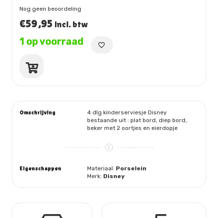
Nog geen beoordeling
€
59,95
incl. btw
1 op voorraad
Kinderserviesje
aantal
Omschrijving
4 dlg kinderserviesje Disney
bestaande uit : plat bord, diep bord,
beker met 2 oortjes en eierdopje
Eigenschappen
Materiaal:
Porselein
Merk:
Disney