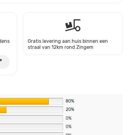
jdens
Gratis levering aan huis binnen een
straal van 12km rond Zingem
e
80%
20%
0%
0%