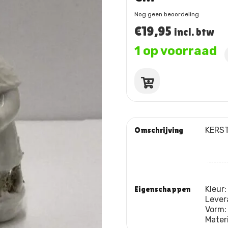
Nog geen beoordeling
€
19,95
incl. btw
1 op voorraad
KERSTMAN
KLEIN
WIT
PORSELEIN
DIA
Omschrijving
KERST
8
X
H
14
CM
aantal
Eigenschappen
Kleur
Lever
Vorm
Mater