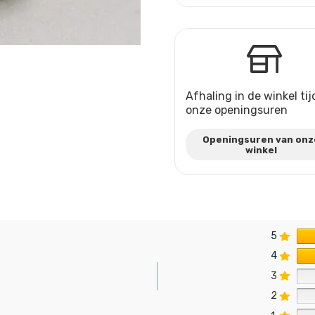
Afhaling in de winkel ti
onze openingsuren
Openingsuren van onz
winkel
5
4
3
2
n