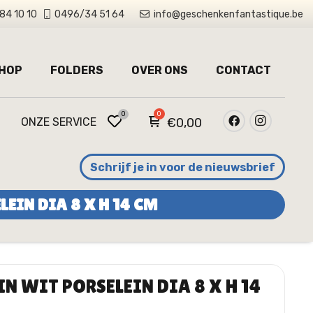
84 10 10
0496/34 51 64
info@geschenkenfantastique.be
HOP
FOLDERS
OVER ONS
CONTACT
0
ONZE SERVICE
€
0,00
Schrijf je in voor de nieuwsbrief
EIN DIA 8 X H 14 CM
N WIT PORSELEIN DIA 8 X H 14