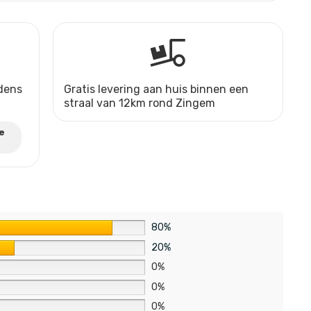
jdens
Gratis levering aan huis binnen een
straal van 12km rond Zingem
e
80%
20%
0%
0%
0%