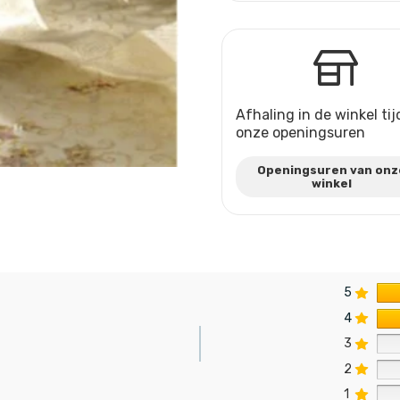
Afhaling in de winkel ti
onze openingsuren
Openingsuren van onz
winkel
5
4
3
2
n
1