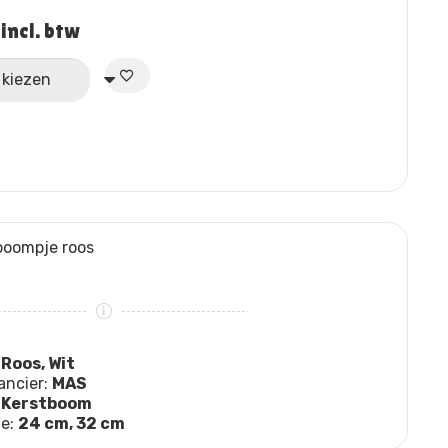
Prijsklasse:
incl. btw
€24,95
tot
€29,95
boompje roos
:
Roos, Wit
ancier:
MAS
:
Kerstboom
te:
24 cm, 32 cm