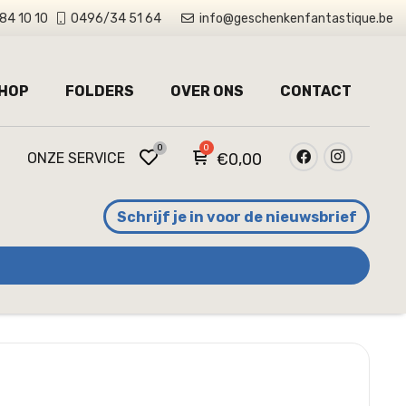
84 10 10
0496/34 51 64
info@geschenkenfantastique.be
HOP
FOLDERS
OVER ONS
CONTACT
0
ONZE SERVICE
€
0,00
Schrijf je in voor de nieuwsbrief