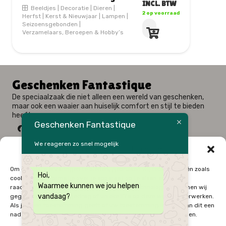
INCL. BTW
EN SNEEUWMANNEN
1 op voorraad
Beeldjes
|
Decoratie
|
Kerst & Nieuwjaar
|
Lampen
|
Seizoensgebonden
|
Verzamelaars, Beroepen & Hobby’s
Geschenken Fantastique
De speciaalzaak die niet alleen een wereld van geschenken,
maar ook een waaier aan huiselijk comfort en stijl te bieden
heeft.
Geschenken Fantastique
We reageren zo snel mogelijk
Beheer cookie toestemming
Fysieke winkel: Alfred Amelotstraat 23 – 9750 Zingem
Om de beste ervaringen te bieden, gebruiken wij technologieën zoals
Hoi,
Webshop: Zwaluwenlaan 33 bus 301 – 8434 Westende
cookies om informatie over je apparaat op te slaan en/of te
Waarmee kunnen we jou helpen
raadplegen. Door in te stemmen met deze technologieën kunnen wij
09 / 384 10 10
vandaag?
gegevens zoals surfgedrag of unieke ID's op deze website verwerken.
0496 / 34 51 64
Als je geen toestemming geeft of uw toestemming intrekt, kan dit een
Onze Openingsuren
nadelige invloed hebben op bepaalde functies en mogelijkheden.
Zo – Ma
Gesloten