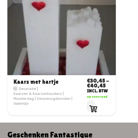
€
30,45
-
Kaars met hartje
PRIJSKLASSE
€
40,45
Decoratie
|
€30,45
INCL. BTW
Kaarsen & Kaarsenhouders
|
TOT
op voorraad
Moederdag
|
Seizoensgebonden
|
€40,45
Dit
Valentijn
product
heeft
meerdere
variaties.
Deze
optie
Geschenken Fantastique
kan