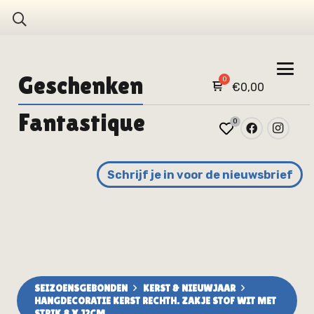
Geschenken
€
0,00
Fantastique
0
Schrijf je in voor de nieuwsbrief
SEIZOENSGEBONDEN
KERST & NIEUWJAAR
HANGDECORATIE KERST RECHTH. ZAKJE STOF WIT MET
STRIK 8 X 12CM