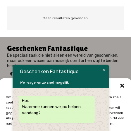
Geen resultaten gevonden.
Geschenken Fantastique
De speciaalzaak die niet alleen een wereld van geschenken,
maar ook een waaier aan huiselijk comfort en stijl te bieden
heeft.
Geschenken Fantastique
We reageren zo snel mogelijk
Beheer cookie toestemming
Fysieke winkel: Alfred Amelotstraat 23 – 9750 Zingem
Om de beste ervaringen te bieden, gebruiken wij technologieën zoals
Hoi,
Webshop: Zwaluwenlaan 33 bus 301 – 8434 Westende
cookies om informatie over je apparaat op te slaan en/of te
Waarmee kunnen we jou helpen
09 / 384 10 10
raadplegen. Door in te stemmen met deze technologieën kunnen wij
vandaag?
gegevens zoals surfgedrag of unieke ID's op deze website verwerken.
0496 / 34 51 64
Als je geen toestemming geeft of uw toestemming intrekt, kan dit een
Onze Openingsuren
nadelige invloed hebben op bepaalde functies en mogelijkheden.
Zo – Ma
Gesloten