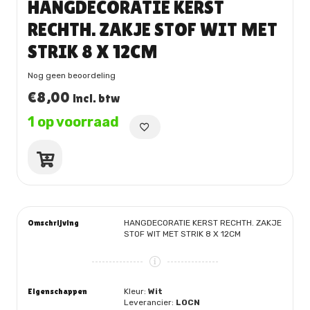
HANGDECORATIE KERST
RECHTH. ZAKJE STOF WIT MET
STRIK 8 X 12CM
Nog geen beoordeling
€
8,00
incl. btw
1 op voorraad
HANGDECORATIE
KERST
RECHTH.
ZAKJE
STOF
Omschrijving
HANGDECORATIE KERST RECHTH. ZAKJE
WIT
STOF WIT MET STRIK 8 X 12CM
MET
STRIK
8
X
Eigenschappen
Kleur:
Wit
12CM
Leverancier:
LOCN