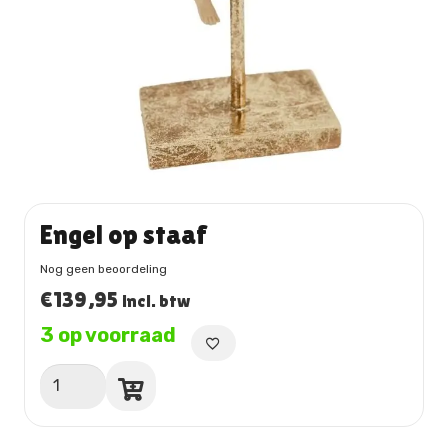
Engel op staaf
Nog geen beoordeling
€
139,95
incl. btw
3 op voorraad
Engel
op
staaf
aantal