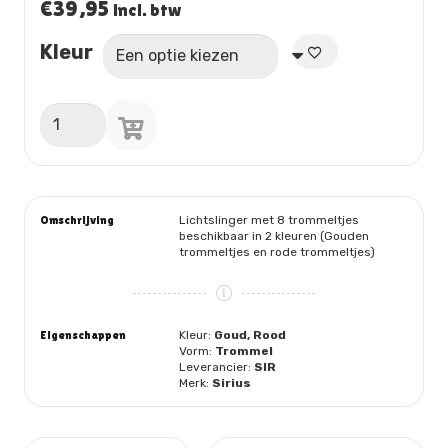
€
39,95
incl. btw
Kleur
Lichtslinger
met
8
trommeltjes
aantal
Omschrijving
Lichtslinger met 8 trommeltjes
beschikbaar in 2 kleuren (Gouden
trommeltjes en rode trommeltjes)
Eigenschappen
Kleur:
Goud, Rood
Vorm:
Trommel
Leverancier:
SIR
Merk:
Sirius