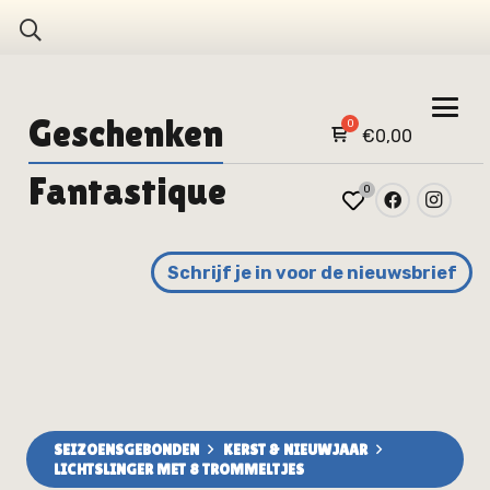
Geschenken
€
0,00
Fantastique
0
Schrijf je in voor de nieuwsbrief
SEIZOENSGEBONDEN
KERST & NIEUWJAAR
LICHTSLINGER MET 8 TROMMELTJES