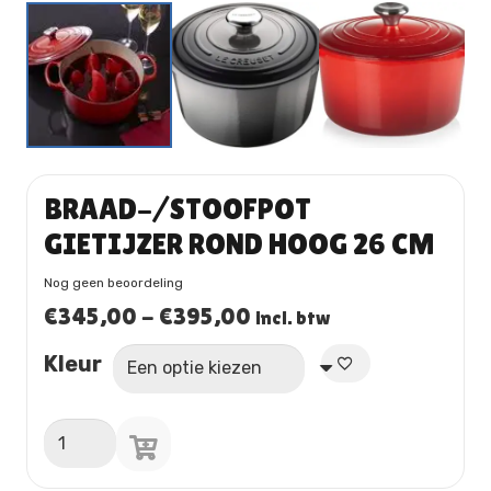
BRAAD-/STOOFPOT
GIETIJZER ROND HOOG 26 CM
Nog geen beoordeling
Prijsklasse:
€
345,00
-
€
395,00
incl. btw
€345,00
Kleur
tot
€395,00
BRAAD-/STOOFPOT
GIETIJZER
ROND