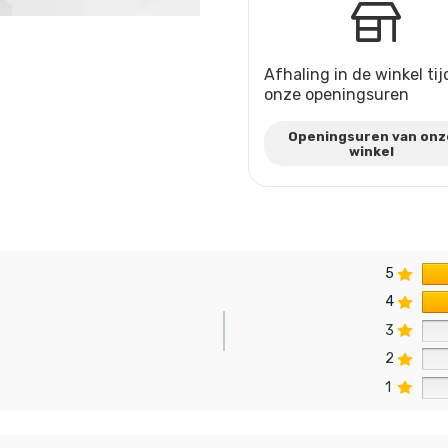
Afhaling in de winkel ti
onze openingsuren
Openingsuren van onz
winkel
5
4
3
2
n
1