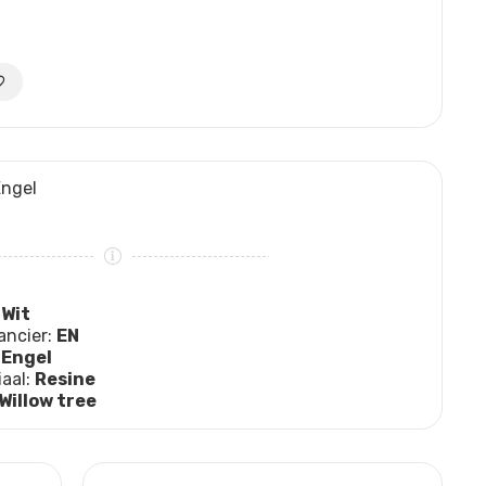
Engel
:
Wit
ancier:
EN
:
Engel
iaal:
Resine
Willow tree