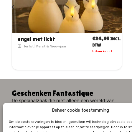
€
33,00
Engel met ster
INCL.
BTW
Beeldjes
|
Kerst & Nieuwjaar
Uitverkocht
Geschenken Fantastique
De speciaalzaak die niet alleen een wereld van
geschenken, maar ook een waaier aan huiselijk
Beheer cookie toestemming
comfort en stijl te bieden heeft.
Om de beste ervaringen te bieden, gebruiken wij technologieën zoals co
informatie over je apparaat op te slaan en/of te raadplegen. Door in te