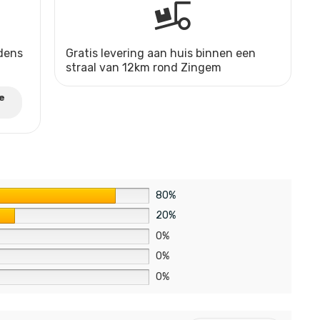
jdens
Gratis levering aan huis binnen een
straal van 12km rond Zingem
e
80%
20%
0%
0%
0%