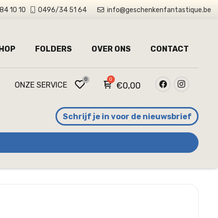
84 10 10
0496/34 51 64
info@geschenkenfantastique.be
HOP
FOLDERS
OVER ONS
CONTACT
0
ONZE SERVICE
€
0,00
Schrijf je in voor de nieuwsbrief