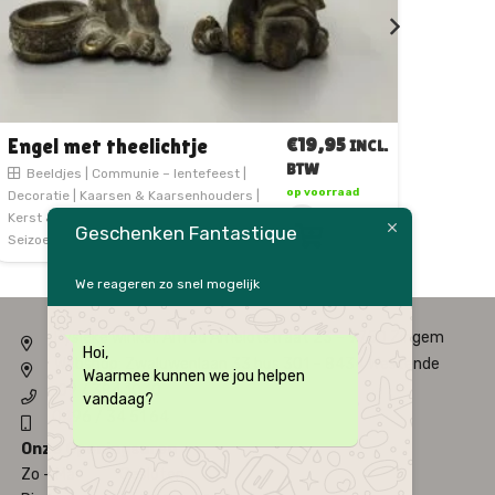
€
24,95
Engel met led vleugels – 15
en
INCL.
cm
BTW
Uitverkocht
Geschenken Fantastique
We reageren zo snel mogelijk
Fysieke winkel: Alfred Amelotstraat 23 – 9750 Zingem
Hoi,
Webshop: Zwaluwenlaan 33 bus 301 – 8434 Westende
Waarmee kunnen we jou helpen
09 / 384 10 10
vandaag?
0496 / 34 51 64
Onze Openingsuren
Zo – Ma
Gesloten