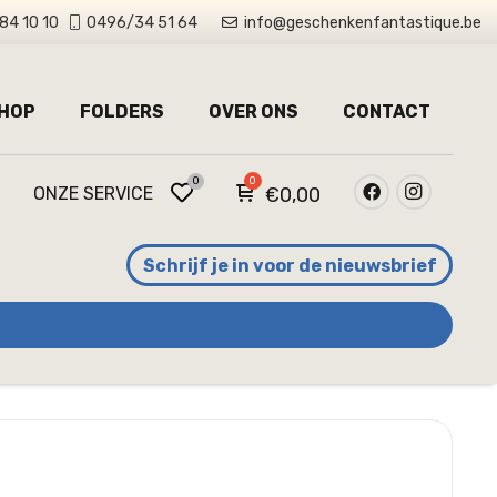
84 10 10
0496/34 51 64
info@geschenkenfantastique.be
HOP
FOLDERS
OVER ONS
CONTACT
0
ONZE SERVICE
€
0,00
Schrijf je in voor de nieuwsbrief