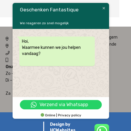
Geschenken Fantastique
We reageren zo snel mogelijk
Fysieke winkel: Alfred Amelotstraat 23 – 9750 Zingem
Hoi,
Webshop: Zwaluwenlaan 33 bus 301 – 8434 Westende
Waarmee kunnen we jou helpen
09 / 384 10 10
vandaag?
0496 / 34 51 64
Onze Openingsuren
Zo – Ma
Gesloten
Di – Vrij
9:30u - 12:00u
13:30u - 18u30u
Za
9:30u - 12:00u
13:30u - 18u00u
Verzend via Whatsapp
Online | Privacy policy
Design by
HCWebsites