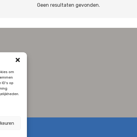
Geen resultaten gevonden.
okies om
 stemmen
 ID's op
ming
elijkheden.
rkeuren