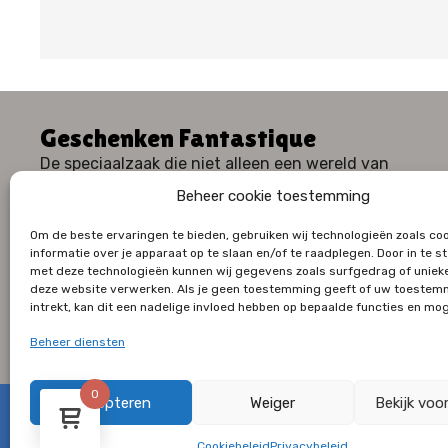
Geschenken Fantastique
De speciaalzaak die niet alleen een wereld van
geschenken, maar ook een waaier aan huiselijk
Beheer cookie toestemming
comfort en stijl te bieden heeft.
Om de beste ervaringen te bieden, gebruiken wij technologieën zoals co
informatie over je apparaat op te slaan en/of te raadplegen. Door in te
met deze technologieën kunnen wij gegevens zoals surfgedrag of unieke
deze website verwerken. Als je geen toestemming geeft of uw toestem
intrekt, kan dit een nadelige invloed hebben op bepaalde functies en mog
Beheer diensten
0
Accepteren
Weiger
Bekijk voo
©2026 Alle rechten voorbehouden
Algemene Voorwaarden
–
Privacy verklaring
–
Cookiebeleid
Cookiebeleid
Privacybeleid