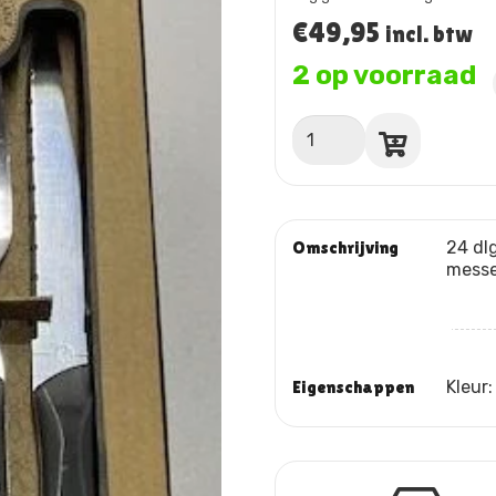
€
49,95
incl. btw
2 op voorraad
Bestek
24
dlg
aantal
Omschrijving
24 dlg
messen
Eigenschappen
Kleur